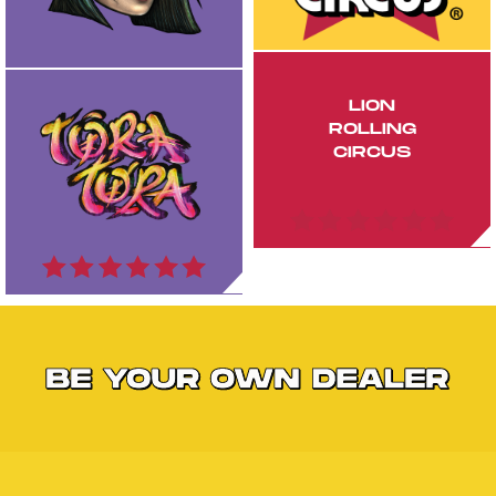
LION
ROLLING
CIRCUS