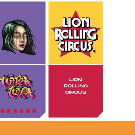
LION
ROLLING
CIRCUS